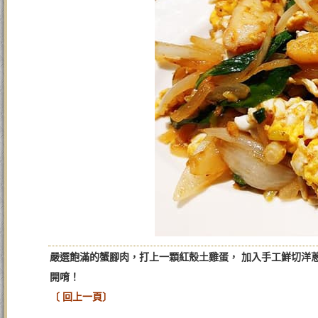
嚴選飽滿的蟹腳肉，打上一顆紅殼土雞蛋， 加入手工鮮切洋
開唷！
〔 回上一頁〕