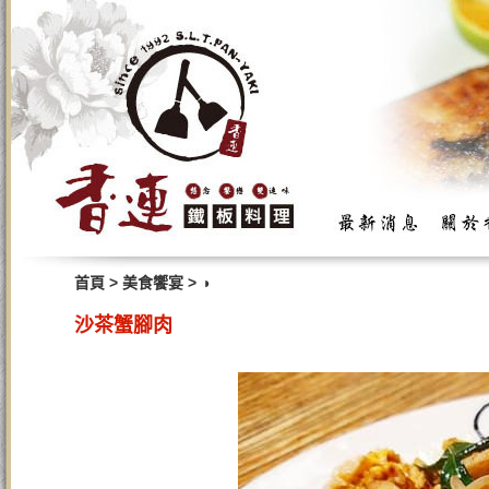
>
>
首頁
美食饗宴
◑
沙茶蟹腳肉